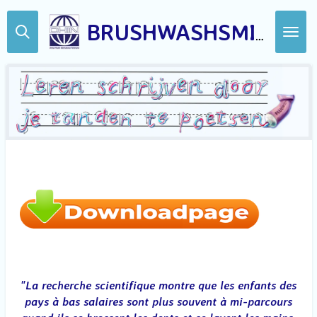
Ga
direct
BRUSHWASHSMILE-DHIN.COM
naar
de
hoofdinhoud
"La recherche scientifique montre que les enfants des
pays à bas salaires sont plus souvent à mi-parcours