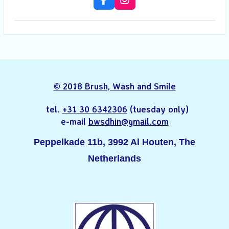
F
I
a
n
c
s
e
t
b
a
o
g
o
r
k
a
m
© 2018 Brush, Wash and Smile
tel.
+31 30 6342306
(tuesday only)
e-mail
bwsdhin@gmail.com
Peppelkade 11b, 3992 Al Houten, The
Netherlands